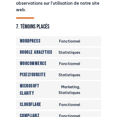
observations sur l’utilisation de notre site
web.
7. Témoins placés
WordPress
Fonctionnel
Consent
to
Google Analytics
Statistiques
Consent
service
to
wordpress
WooCommerce
Fonctionnel
Consent
service
to
google-
PixelYourSite
Statistiques
Consent
service
analytics
to
woocommerce
Microsoft
Marketing,
service
Consent
Statistiques
Clarity
pixelyoursite
to
service
CloudFlare
Fonctionnel
Consent
microsoft-
to
Complianz
clarity
Fonctionnel