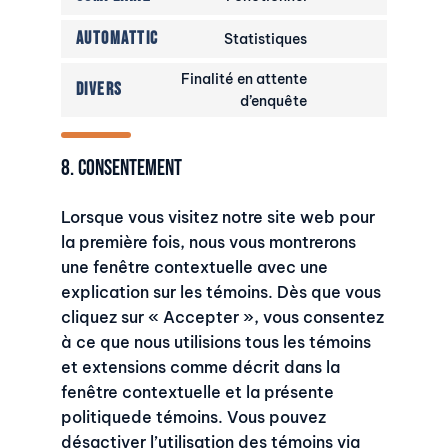
Consent
service
to
cloudflare
Automattic
Statistiques
Consent
service
to
complianz
Finalité en attente
Divers
service
Consent
d’enquête
automattic
to
service
8. Consentement
divers
Lorsque vous visitez notre site web pour
la première fois, nous vous montrerons
une fenêtre contextuelle avec une
explication sur les témoins. Dès que vous
cliquez sur « Accepter », vous consentez
à ce que nous utilisions tous les témoins
et extensions comme décrit dans la
fenêtre contextuelle et la présente
politiquede témoins. Vous pouvez
désactiver l’utilisation des témoins via